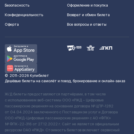
Безопасность
Оформление и покупка
Конфиденциальность
Возврат и обмен билета
Оферта
Все вопросы и ответы
©
2011–2026
Купибилет
Дешёвые билеты на самолёт и поезд, бронирование и онлайн-заказ
Ж/Д билеты предоставляются партнёрами, в том числе
с использованием веб-системы ООО «РЖД – Цифровые
пассажирские решения» на основании договора № ЦПР-1282
от 04.04.2024 заключенного с Поставщиком услуг и Договора
ООО «РЖД-Цифровые пассажирские решения» c АО «ФПК»
№ ФПК-22-316 от 27.12.2022 г. Сайт не является официальным
ресурсом ОАО «РЖД». Стоимость билетов включает сервисный