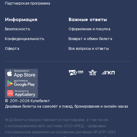
Партнерская программа
Информация
Важные ответы
Безопасность
Оформление и покупка
Конфиденциальность
Возврат и обмен билета
Оферта
Все вопросы и ответы
©
2011–2026
Купибилет
Дешёвые билеты на самолёт и поезд, бронирование и онлайн-заказ
Ж/Д билеты предоставляются партнёрами, в том числе
с использованием веб-системы ООО «РЖД – Цифровые
пассажирские решения» на основании договора № ЦПР-1282