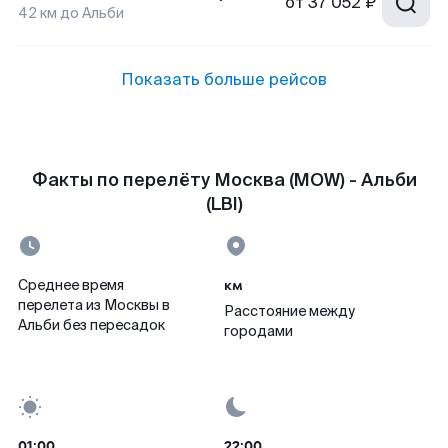
от
37 052 ₽
42
км до
Альби
Показать больше рейсов
Факты по перелёту Москва (MOW) - Альби
(LBI)
км
Среднее время
перелета из Москвы в
Расстояние между
Альби без пересадок
городами
01:00
22:00