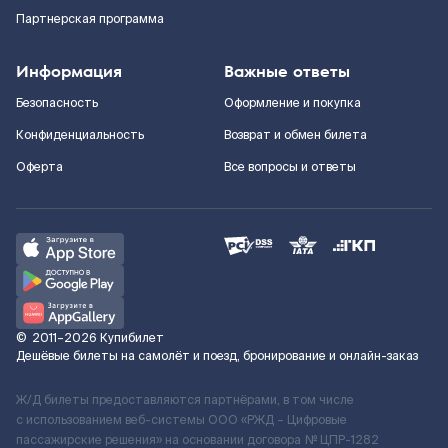
Партнерская программа
Информация
Важные ответы
Безопасность
Оформление и покупка
Конфиденциальность
Возврат и обмен билета
Оферта
Все вопросы и ответы
©
2011–2026
Купибилет
Дешёвые билеты на самолёт и поезд, бронирование и онлайн-заказ
Ж/Д билеты предоставляются партнёрами, в том числе
с использованием веб-системы ООО «РЖД – Цифровые
пассажирские решения» на основании договора № ЦПР-1282