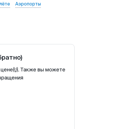
лёте
Аэропорты
братно)
 цене🙌. Также вы можете
звращения