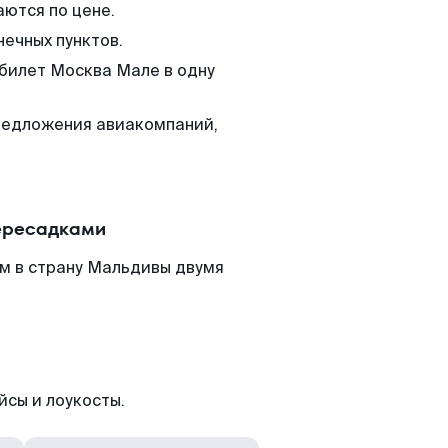
аются по цене.
нечных пунктов.
 билет Москва Мале в одну
редложения авиакомпаний,
ересадками
м в страну Мальдивы двумя
йсы и лоукосты.