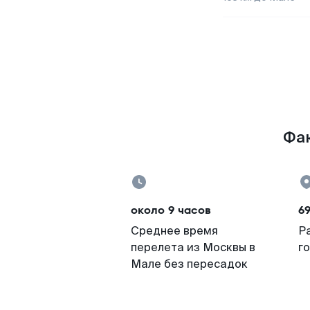
Фак
около 9 часов
69
Среднее время
Р
перелета из Москвы в
г
Мале без пересадок