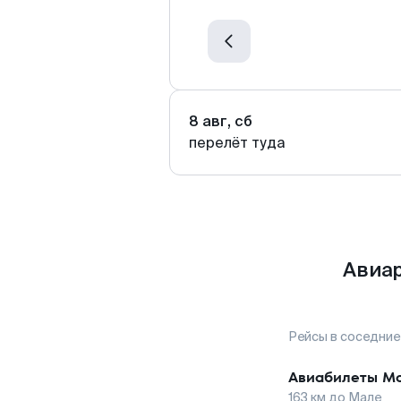
8 авг, сб
перелёт туда
Авиар
Рейсы в соседние
Авиабилеты
Мо
163
км до
Мале