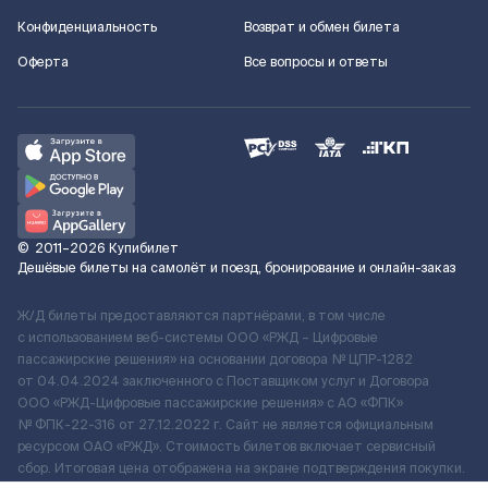
Конфиденциальность
Возврат и обмен билета
Оферта
Все вопросы и ответы
©
2011–2026
Купибилет
Дешёвые билеты на самолёт и поезд, бронирование и онлайн-заказ
Ж/Д билеты предоставляются партнёрами, в том числе
с использованием веб-системы ООО «РЖД – Цифровые
пассажирские решения» на основании договора № ЦПР-1282
от 04.04.2024 заключенного с Поставщиком услуг и Договора
ООО «РЖД-Цифровые пассажирские решения» c АО «ФПК»
№ ФПК-22-316 от 27.12.2022 г. Сайт не является официальным
ресурсом ОАО «РЖД». Стоимость билетов включает сервисный
сбор. Итоговая цена отображена на экране подтверждения покупки.