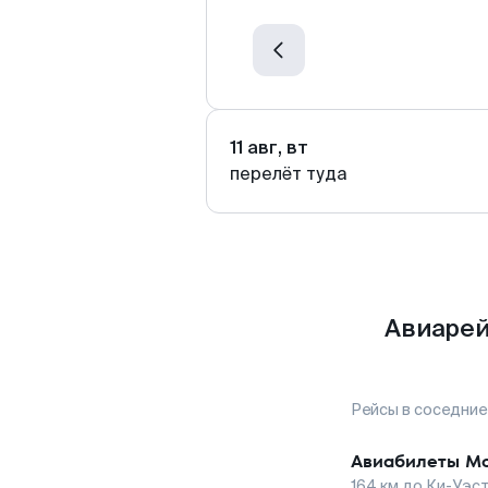
11 авг, вт
перелёт туда
Авиарей
Рейсы в соседние
Авиабилеты
Мо
164
км до
Ки-Уэс