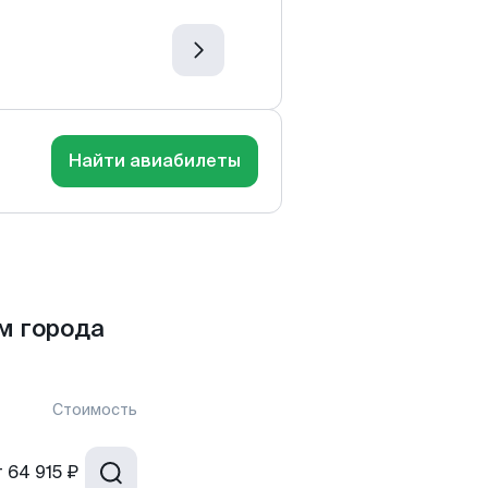
Найти авиабилеты
м города
Стоимость
т
64 915 ₽