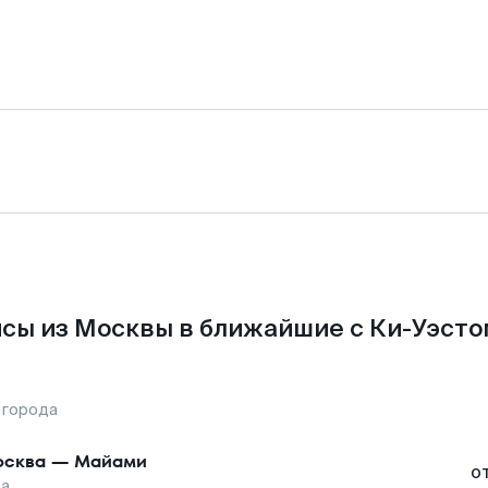
сы из Москвы в ближайшие с Ки-Уэсто
 города
сква
—
Майами
о
та