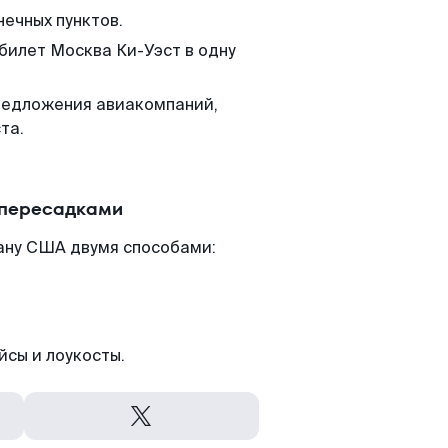
нечных пунктов.
 билет Москва Ки-Уэст в одну
редложения авиакомпаний,
та.
 пересадками
ану США двумя способами:
йсы и лоукосты.