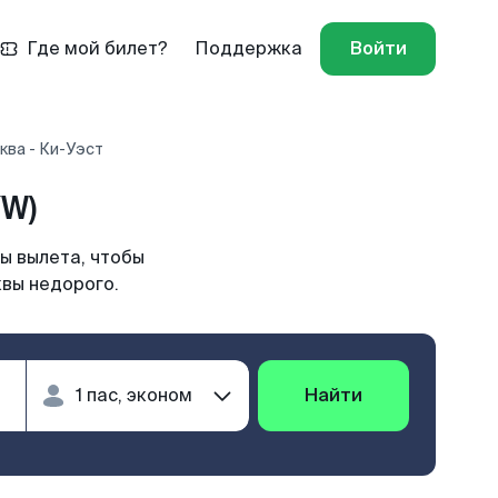
Где мой билет?
Поддержка
Войти
ква - Ки-Уэст
YW)
ы вылета, чтобы
квы недорого.
Найти