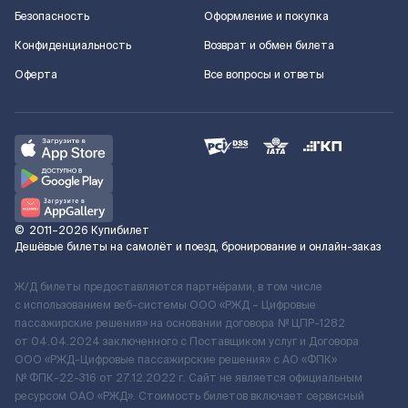
Безопасность
Оформление и покупка
Конфиденциальность
Возврат и обмен билета
Оферта
Все вопросы и ответы
©
2011–2026
Купибилет
Дешёвые билеты на самолёт и поезд, бронирование и онлайн-заказ
Ж/Д билеты предоставляются партнёрами, в том числе
с использованием веб-системы ООО «РЖД – Цифровые
пассажирские решения» на основании договора № ЦПР-1282
от 04.04.2024 заключенного с Поставщиком услуг и Договора
ООО «РЖД-Цифровые пассажирские решения» c АО «ФПК»
№ ФПК-22-316 от 27.12.2022 г. Сайт не является официальным
ресурсом ОАО «РЖД». Стоимость билетов включает сервисный