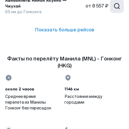
Авиабилеты
Ниной Акуино
—
от
8 557 ₽
Чжухай
65
км до
Гонконга
Показать больше рейсов
Факты по перелёту Манила (MNL) - Гонконг
(HKG)
около 2 часов
1146 км
Среднее время
Расстояние между
перелета из Манилы
городами
Гонконг без пересадок