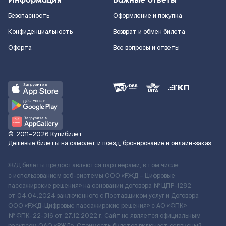
Безопасность
Оформление и покупка
Конфиденциальность
Возврат и обмен билета
Оферта
Все вопросы и ответы
©
2011–2026
Купибилет
Дешёвые билеты на самолёт и поезд, бронирование и онлайн-заказ
Ж/Д билеты предоставляются партнёрами, в том числе
с использованием веб-системы ООО «РЖД – Цифровые
пассажирские решения» на основании договора № ЦПР-1282
от 04.04.2024 заключенного с Поставщиком услуг и Договора
ООО «РЖД-Цифровые пассажирские решения» c АО «ФПК»
№ ФПК-22-316 от 27.12.2022 г. Сайт не является официальным