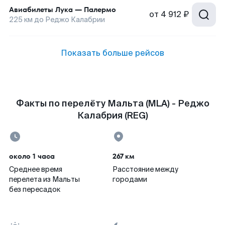
Авиабилеты
Лука
—
Палермо
от
4 912 ₽
225
км до
Реджо Калабрии
Показать больше рейсов
Факты по перелёту Мальта (MLA) - Реджо
Калабрия (REG)
около 1 часа
267 км
Среднее время
Расстояние между
перелета из Мальты
городами
без пересадок