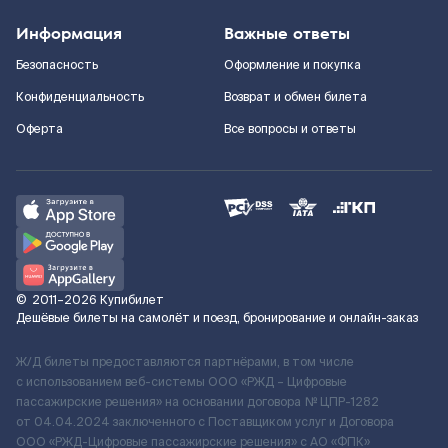
Информация
Важные ответы
Безопасность
Оформление и покупка
Конфиденциальность
Возврат и обмен билета
Оферта
Все вопросы и ответы
©
2011–2026
Купибилет
Дешёвые билеты на самолёт и поезд, бронирование и онлайн-заказ
Ж/Д билеты предоставляются партнёрами, в том числе
с использованием веб-системы ООО «РЖД – Цифровые
пассажирские решения» на основании договора № ЦПР-1282
от 04.04.2024 заключенного с Поставщиком услуг и Договора
ООО «РЖД-Цифровые пассажирские решения» c АО «ФПК»