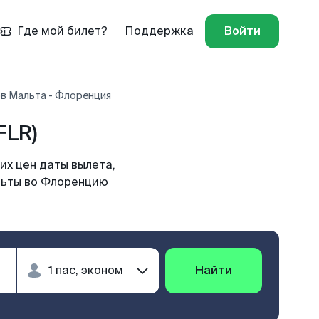
Где мой билет?
Поддержка
Войти
в Мальта - Флоренция
FLR)
их цен даты вылета,
льты во Флоренцию
Найти