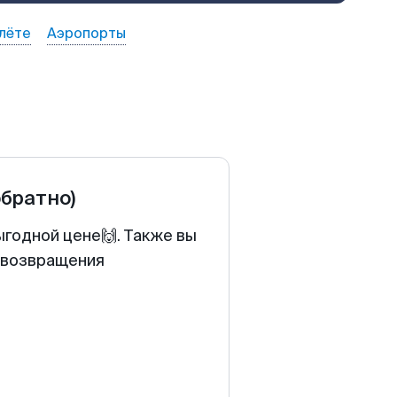
лёте
Аэропорты
обратно)
ыгодной цене🙌. Также вы
у возвращения