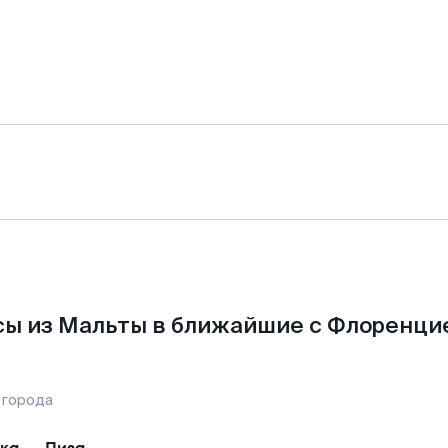
ы из Мальты в ближайшие с Флоренци
 города
ка
—
Пиза