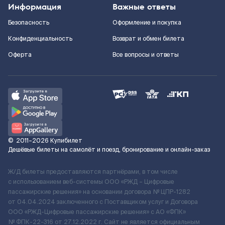
Информация
Важные ответы
Безопасность
Оформление и покупка
Конфиденциальность
Возврат и обмен билета
Оферта
Все вопросы и ответы
©
2011–2026
Купибилет
Дешёвые билеты на самолёт и поезд, бронирование и онлайн-заказ
Ж/Д билеты предоставляются партнёрами, в том числе
с использованием веб-системы ООО «РЖД – Цифровые
пассажирские решения» на основании договора № ЦПР-1282
от 04.04.2024 заключенного с Поставщиком услуг и Договора
ООО «РЖД-Цифровые пассажирские решения» c АО «ФПК»
№ ФПК-22-316 от 27.12.2022 г. Сайт не является официальным