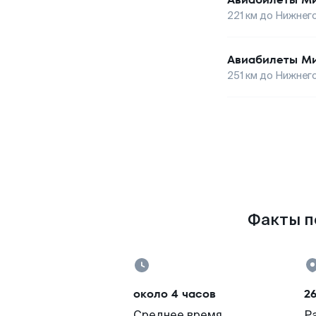
221
км до
Нижнег
Авиабилеты
М
251
км до
Нижнег
Факты по
около 4 часов
2
Среднее время
Р