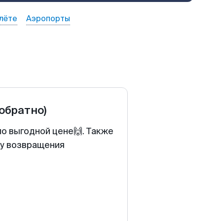
лёте
Аэропорты
 обратно)
по выгодной цене🙌. Также
ту возвращения