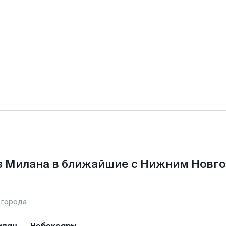
з Милана в ближайшие с Нижним Новго
 города
илан
—
Чебоксары