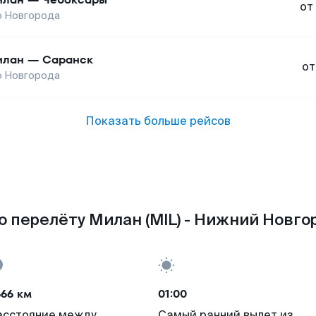
от
о Новгорода
илан
—
Саранск
от
о Новгорода
Показать больше рейсов
 перелёту Милан (MIL) - Нижний Новго
666 км
01:00
асстояние между
Самый ранний вылет из