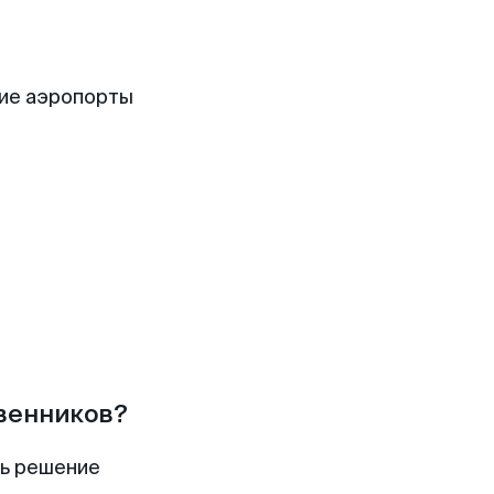
ие аэропорты
твенников?
ть решение