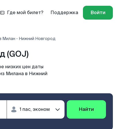
Где мой билет?
Поддержка
Войти
в Милан - Нижний Новгород
д (GOJ)
е низких цен даты
 из Милана в Нижний
Найти