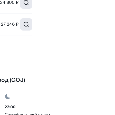
24 800 ₽
27 246 ₽
род (GOJ)
22:00
Самый поздний вылет