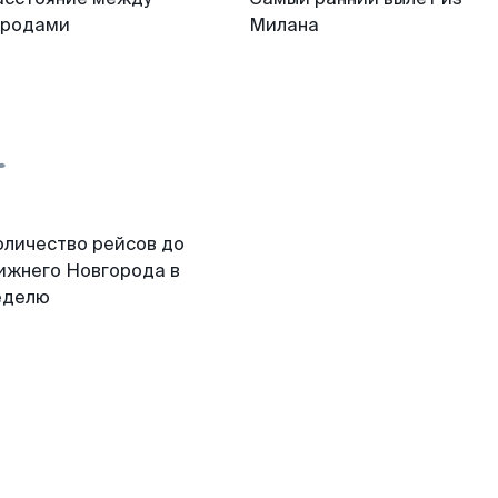
ородами
Милана
оличество рейсов до
ижнего Новгорода в
еделю