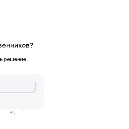
твенников?
ть решение
Вы