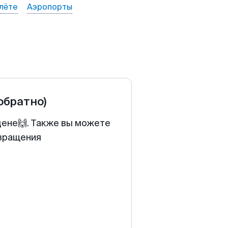
лёте
Аэропорты
 обратно)
цене🙌. Также вы можете
звращения