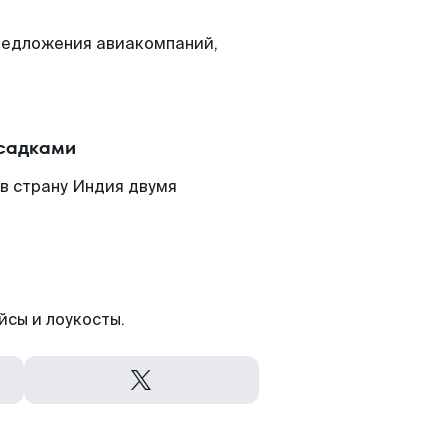
редложения авиакомпаний,
есадками
в страну Индия двумя
йсы и лоукосты.