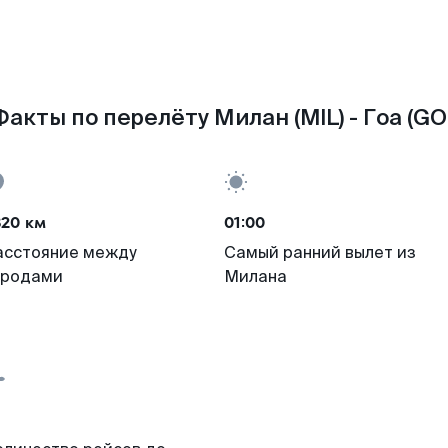
Факты по перелёту Милан (MIL) - Гоа (GOI
820 км
01:00
асстояние между
Самый ранний вылет из
ородами
Милана