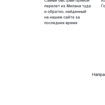
Самый быстрый прямой
К
перелет из Милана туда
Г
и обратно, найденный
на нашем сайте за
последнее время
Напра