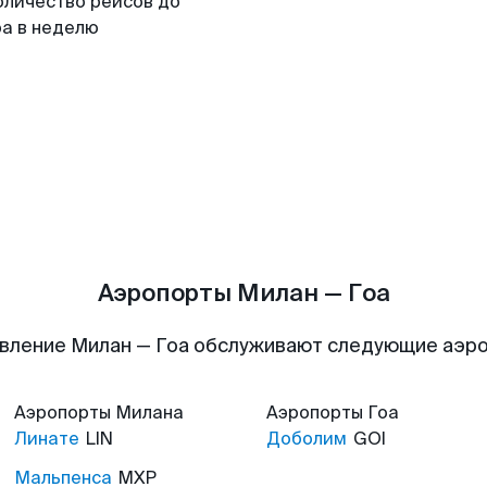
оличество рейсов до
оа в неделю
Аэропорты Милан — Гоа
вление Милан — Гоа обслуживают следующие аэр
Аэропорты
Милана
Аэропорты
Гоа
Линате
LIN
Доболим
GOI
Мальпенса
MXP