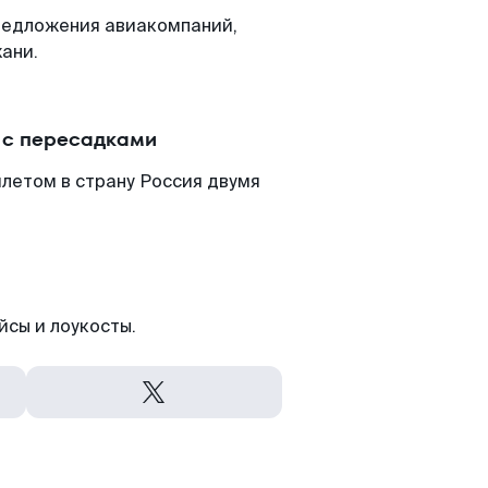
редложения авиакомпаний,
ани.
 с пересадками
летом в страну Россия двумя
йсы и лоукосты.