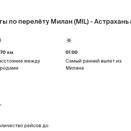
ы по перелёту Милан (MIL) - Астрахань 
970 км
01:00
асстояние между
Самый ранний вылет из
ородами
Милана
оличество рейсов до