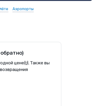
лёте
Аэропорты
 обратно)
годной цене🙌. Также вы
у возвращения