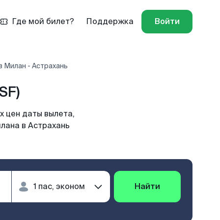
Где мой билет?
Поддержка
Войти
 Милан - Астрахань
SF)
х цен даты вылета,
илана в Астрахань
Найти