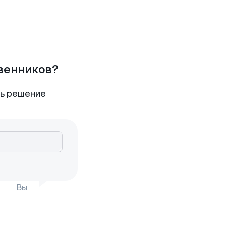
твенников?
ть решение
Вы