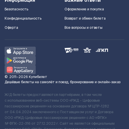
Информация
Важные ответы
Безопасность
Оформление и покупка
Конфиденциальность
Возврат и обмен билета
Оферта
Все вопросы и ответы
©
2011–2026
Купибилет
Дешёвые билеты на самолёт и поезд, бронирование и онлайн-заказ
Ж/Д билеты предоставляются партнёрами, в том числе
с использованием веб-системы ООО «РЖД – Цифровые
пассажирские решения» на основании договора № ЦПР-1282
от 04.04.2024 заключенного с Поставщиком услуг и Договора
ООО «РЖД-Цифровые пассажирские решения» c АО «ФПК»
№ ФПК-22-316 от 27.12.2022 г. Сайт не является официальным