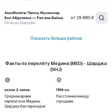
Авиабилеты
Принц Мухаммад
от
29 880 ₽
Бин Абдулазиз
—
Рас-эль-Хайма
53
км до
Шарджы
Показать больше рейсов
Факты по перелёту Медина (MED) - Шарджа
(SHJ)
около 2 часов
1596 км
Среднее время
Расстояние между
перелета из Медины
городами
Шарджу без пересадок