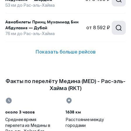
53
км до
Рас-эль-Хайма
Авиабилеты
Принц Мухаммад Бин
от
8 592 ₽
Абдулазиз
—
Дубай
76
км до
Рас-эль-Хайма
Показать больше рейсов
Факты по перелёту Медина (MED) - Рас-эль-
Хайма (RKT)
около 3 часов
1638 км
Среднее время
Расстояние между
перелета из Медины в
городами