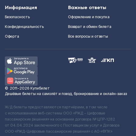
Информация
Важные ответы
Безопасность
Оформление и покупка
Конфиденциальность
Возврат и обмен билета
Оферта
Все вопросы и ответы
©
2011–2026
Купибилет
Дешёвые билеты на самолёт и поезд, бронирование и онлайн-заказ
Ж/Д билеты предоставляются партнёрами, в том числе
с использованием веб-системы ООО «РЖД – Цифровые
пассажирские решения» на основании договора № ЦПР-1282
от 04.04.2024 заключенного с Поставщиком услуг и Договора
ООО «РЖД-Цифровые пассажирские решения» c АО «ФПК»