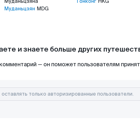
Муданьцзяна
Гонконг
HKG
Муданьцзян
MDG
аете и знаете больше других путешес
комментарий — он поможет пользователям приня