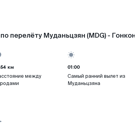
по перелёту Муданьцзян (MDG) - Гонкон
854 км
01:00
асстояние между
Самый ранний вылет из
ородами
Муданьцзяна