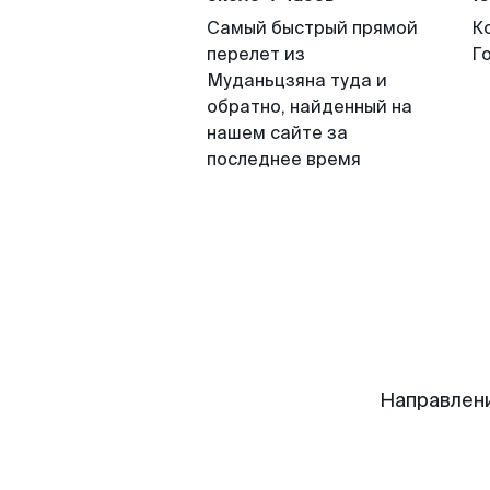
Самый быстрый прямой
К
перелет из
Г
Муданьцзяна туда и
обратно, найденный на
нашем сайте за
последнее время
Направлен