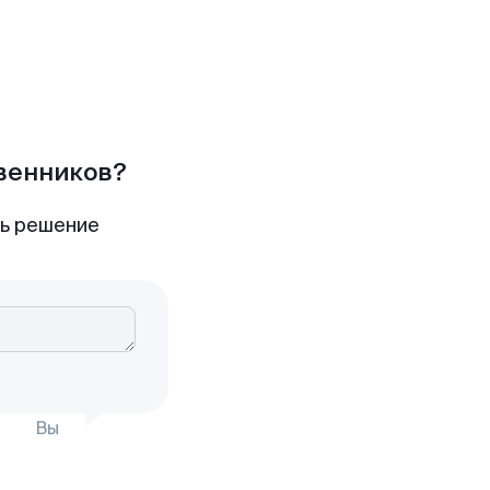
твенников?
ть решение
Вы