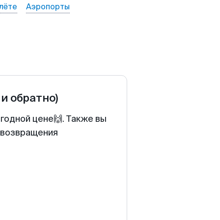
лёте
Аэропорты
 и обратно)
годной цене🙌. Также вы
у возвращения