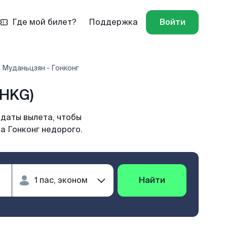
Где мой билет?
Поддержка
Войти
 Муданьцзян - Гонконг
(HKG)
 даты вылета, чтобы
а Гонконг недорого.
Найти