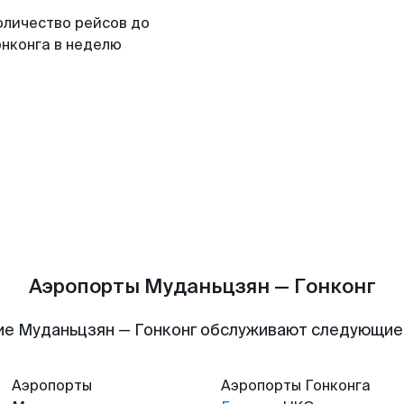
оличество рейсов до
онконга в неделю
Аэропорты Муданьцзян — Гонконг
ие Муданьцзян — Гонконг обслуживают следующие
Аэропорты
Аэропорты
Гонконга