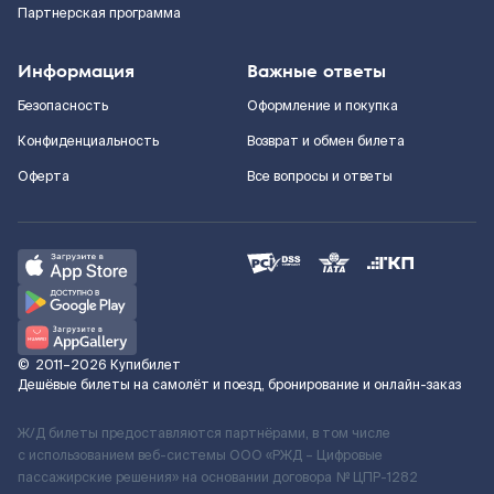
Партнерская программа
Информация
Важные ответы
Безопасность
Оформление и покупка
Конфиденциальность
Возврат и обмен билета
Оферта
Все вопросы и ответы
©
2011–2026
Купибилет
Дешёвые билеты на самолёт и поезд, бронирование и онлайн-заказ
Ж/Д билеты предоставляются партнёрами, в том числе
с использованием веб-системы ООО «РЖД – Цифровые
пассажирские решения» на основании договора № ЦПР-1282