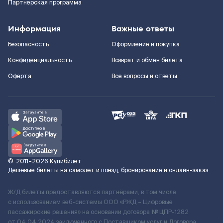
Партнерская программа
Информация
Важные ответы
Безопасность
Оформление и покупка
Конфиденциальность
Возврат и обмен билета
Оферта
Все вопросы и ответы
©
2011–2026
Купибилет
Дешёвые билеты на самолёт и поезд, бронирование и онлайн-заказ
Ж/Д билеты предоставляются партнёрами, в том числе
с использованием веб-системы ООО «РЖД – Цифровые
пассажирские решения» на основании договора № ЦПР-1282
от 04.04.2024 заключенного с Поставщиком услуг и Договора