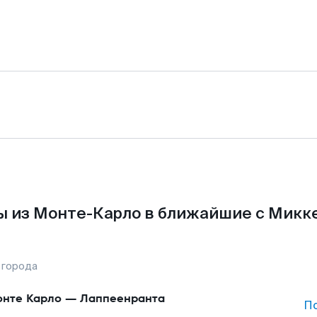
 из Монте-Карло в ближайшие с Микк
 города
нте Карло
—
Лаппеенранта
П