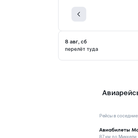
8 авг, сб
перелёт туда
Авиарейсы
Рейсы в соседние
Авиабилеты
Мо
87
км до
Миккели