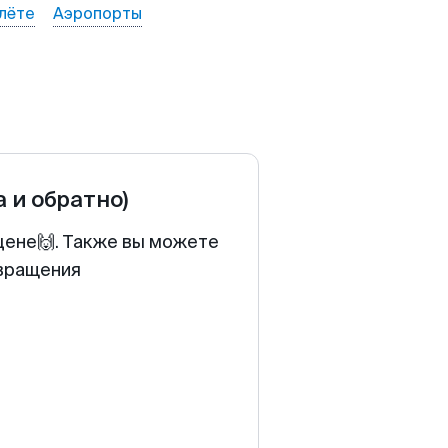
лёте
Аэропорты
а и обратно)
цене🙌. Также вы можете
звращения