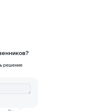
твенников?
ть решение