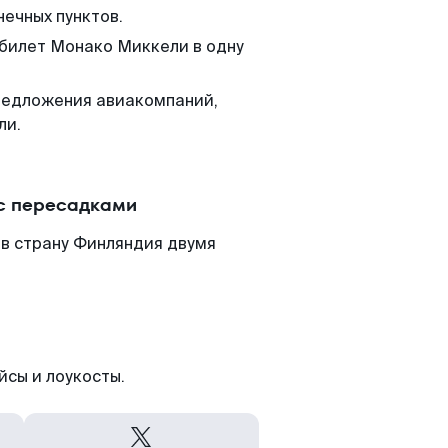
нечных пунктов.
 билет Монако Миккели в одну
редложения авиакомпаний,
ли.
с пересадками
в страну Финляндия двумя
йсы и лоукосты.