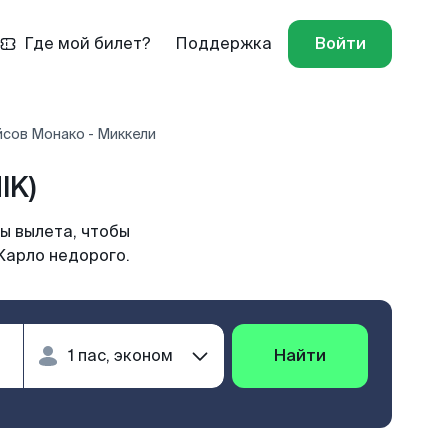
Где мой билет?
Поддержка
Войти
йсов Монако - Миккели
IK)
ы вылета, чтобы
Карло недорого.
Найти