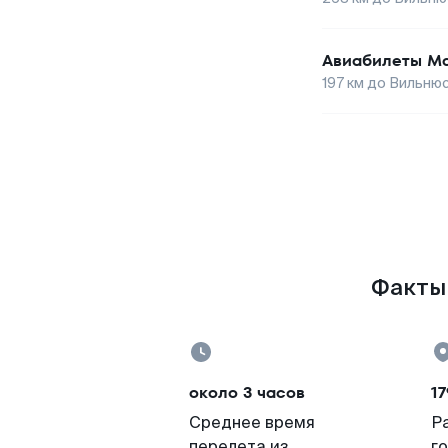
Авиабилеты
Ма
197
км до
Вильню
Факты 
около 3 часов
17
Среднее время
Р
перелета из
г