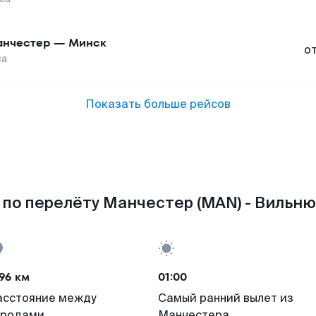
нчестер
—
Минск
о
са
Показать больше рейсов
по перелёту Манчестер (MAN) - Вильню
96 км
01:00
асстояние между
Самый ранний вылет из
ородами
Манчестера