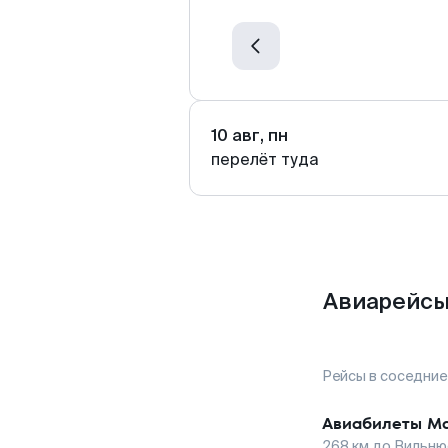
10 авг, пн
перелёт туда
Авиарейсы
Рейсы в соседние
Авиабилеты
Ма
268
км до
Вильню