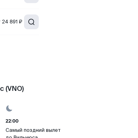
т
24 891 ₽
с (VNO)
22:00
Самый поздний вылет
до Вильнюса