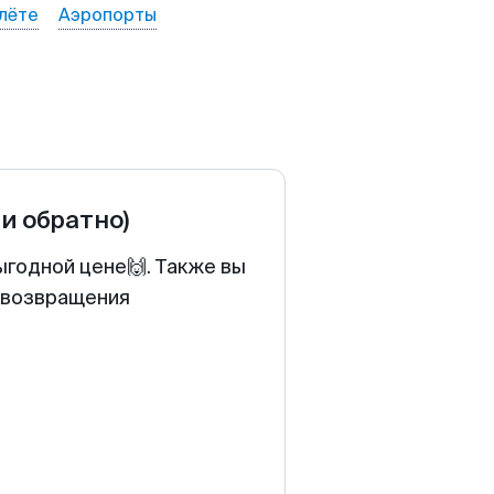
лёте
Аэропорты
 и обратно)
ыгодной цене🙌. Также вы
у возвращения