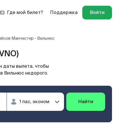
Где мой билет?
Поддержка
Войти
ейсов Манчестер - Вильнюс
(VNO)
н даты вылета, чтобы
 в Вильнюс недорого.
Найти