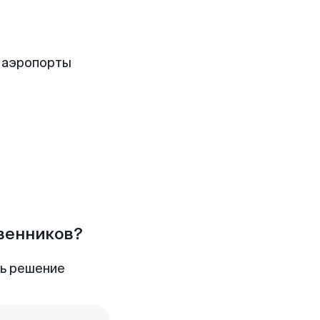
 аэропорты
твенников?
ть решение