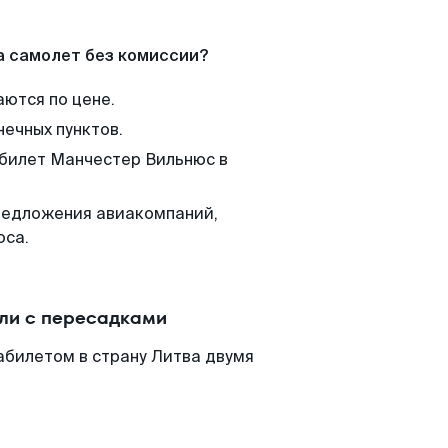
а самолет без комиссии?
аются по цене.
нечных пунктов.
 билет Манчестер Вильнюс в
редложения авиакомпаний,
юса.
ли с пересадками
абилетом в страну Литва двумя