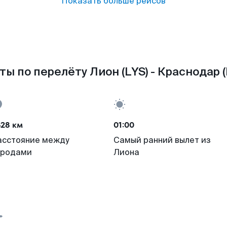
Показать больше рейсов
ты по перелёту Лион (LYS) - Краснодар (
628 км
01:00
асстояние между
Самый ранний вылет из
ородами
Лиона