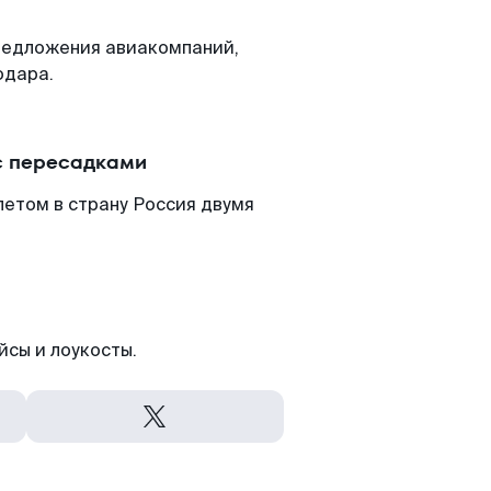
редложения авиакомпаний,
одара.
с пересадками
етом в страну Россия двумя
йсы и лоукосты.