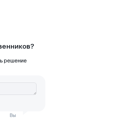
твенников?
ть решение
Вы