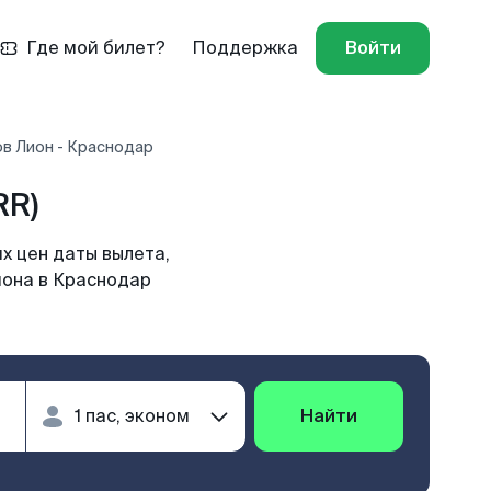
Где мой билет?
Поддержка
Войти
в Лион - Краснодар
RR)
х цен даты вылета,
иона в Краснодар
Найти