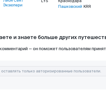
Лион Сент
LYS
Краснодара
Экзюпери
Пашковский
KRR
аете и знаете больше других путешес
комментарий — он поможет пользователям приня