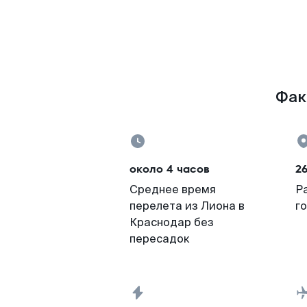
Фак
около 4 часов
2
Среднее время
Р
перелета из Лиона в
г
Краснодар без
пересадок