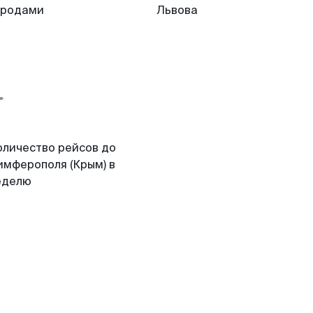
ородами
Львова
оличество рейсов до
имферополя (Крым) в
еделю