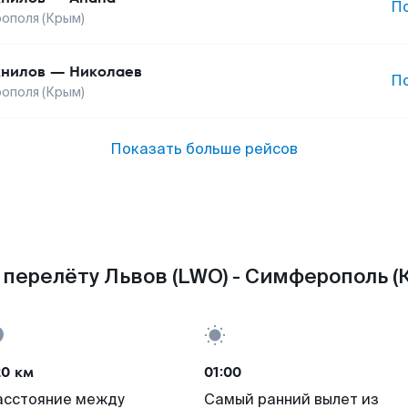
П
ополя (Крым)
нилов
—
Николаев
П
ополя (Крым)
Показать больше рейсов
перелёту Львов (LWO) - Симферополь (К
20 км
01:00
асстояние между
Самый ранний вылет из