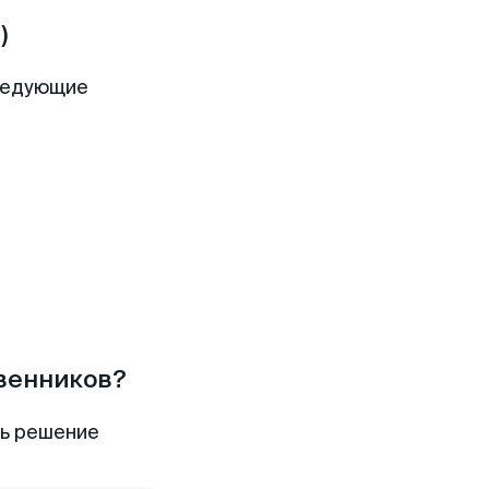
)
ледующие
твенников?
ть решение