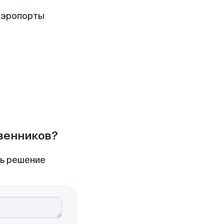
аэропорты
твенников?
ть решение