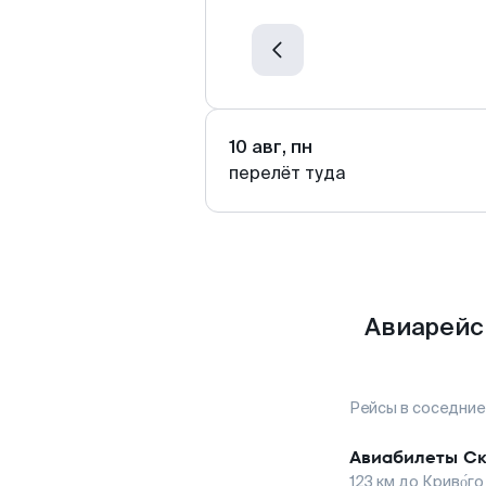
10 авг, пн
перелёт туда
Авиарейсы
Рейсы в соседние
Авиабилеты
Ск
123
км до
Криво́го