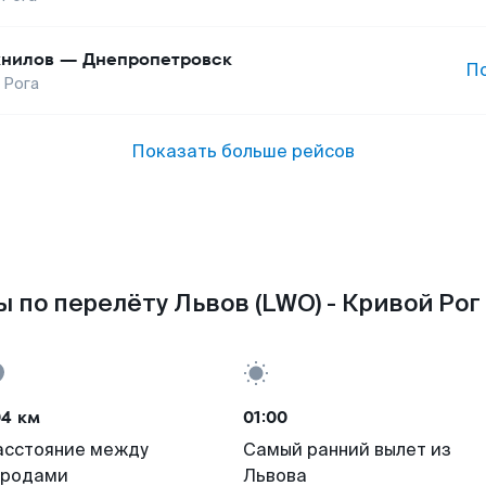
нилов
—
Днепропетровск
П
о Рога
Показать больше рейсов
 по перелёту Львов (LWO) - Кривой Рог
04 км
01:00
асстояние между
Самый ранний вылет из
ородами
Львова