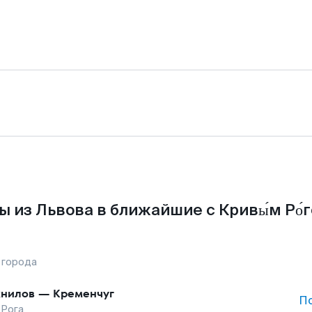
 из Львова в ближайшие с Кривы́м Ро́
 города
нилов
—
Кременчуг
П
 Рога