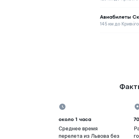
Авиабилеты
Ск
145
км до
Криво́г
Факты
около 1 часа
7
Среднее время
Р
перелета из Львова без
г