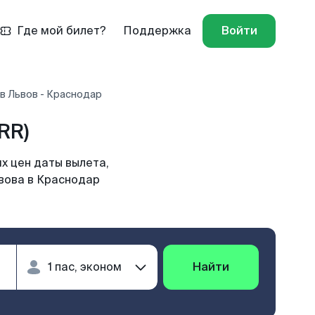
Где мой билет?
Поддержка
Войти
в Львов - Краснодар
RR)
х цен даты вылета,
ьвова в Краснодар
Найти