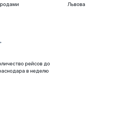
ородами
Львова
оличество рейсов до
раснодара в неделю