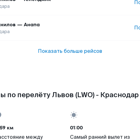
П
дара
нилов
—
Анапа
П
дара
Показать больше рейсов
ы по перелёту Львов (LWO) - Краснодар 
59 км
01:00
асстояние между
Самый ранний вылет из