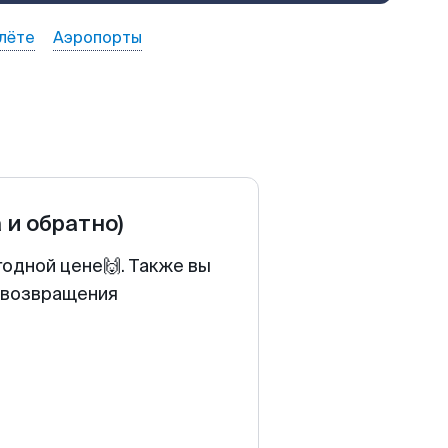
лёте
Аэропорты
 и обратно)
годной цене🙌. Также вы
у возвращения