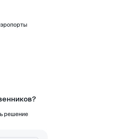
аэропорты
твенников?
ть решение