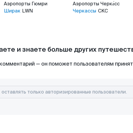
Аэропорты
Гюмри
Аэропорты
Черка́сс
Ширак
LWN
Черкассы
CKC
аете и знаете больше других путешес
комментарий — он поможет пользователям приня