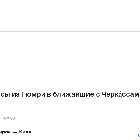
сы из Гюмри в ближайшие с Черка́ссам
 города
ирак
—
Киев
П