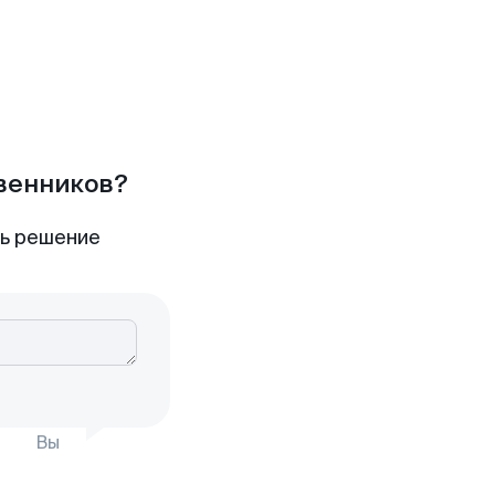
твенников?
ть решение
Вы