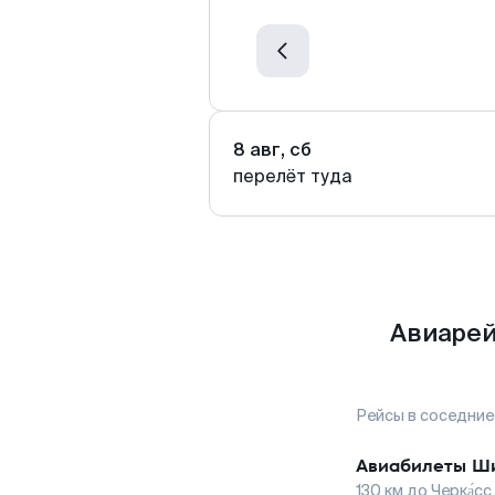
8 авг, сб
перелёт туда
Авиарей
Рейсы в соседние
Авиабилеты
Ш
130
км до
Черка́сс