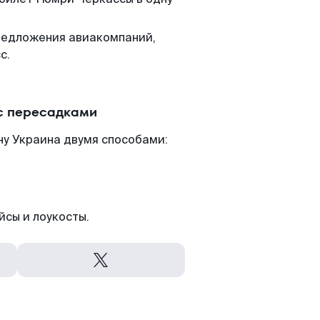
редложения авиакомпаний,
с.
с пересадками
ну Украина двумя способами:
йсы и лоукосты.