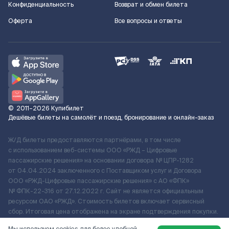
Конфиденциальность
Возврат и обмен билета
Оферта
Все вопросы и ответы
©
2011–2026
Купибилет
Дешёвые билеты на самолёт и поезд, бронирование и онлайн-заказ
Ж/Д билеты предоставляются партнёрами, в том числе
с использованием веб-системы ООО «РЖД – Цифровые
пассажирские решения» на основании договора № ЦПР-1282
от 04.04.2024 заключенного с Поставщиком услуг и Договора
ООО «РЖД-Цифровые пассажирские решения» c АО «ФПК»
№ ФПК-22-316 от 27.12.2022 г. Сайт не является официальным
ресурсом ОАО «РЖД». Стоимость билетов включает сервисный
сбор. Итоговая цена отображена на экране подтверждения покупки.
По вопросам рассмотрения обращений, жалоб, претензий граждан