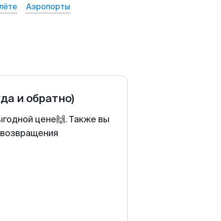
лёте
Аэропорты
уда и обратно)
ыгодной цене🙌. Также вы
у возвращения