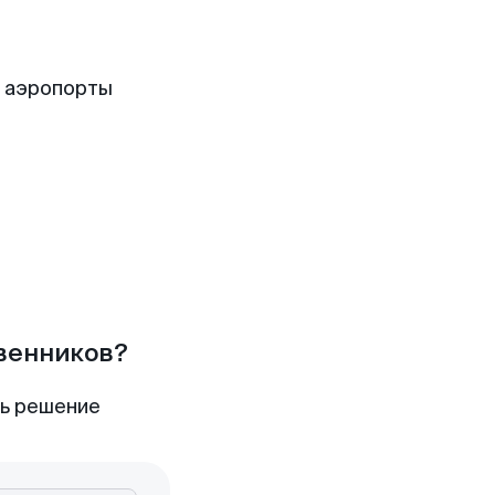
е аэропорты
твенников?
ть решение