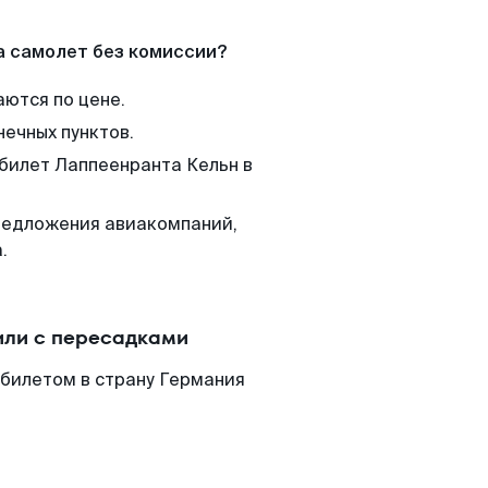
а самолет без комиссии?
аются по цене.
нечных пунктов.
 билет Лаппеенранта Кельн в
редложения авиакомпаний,
.
или с пересадками
абилетом в страну Германия