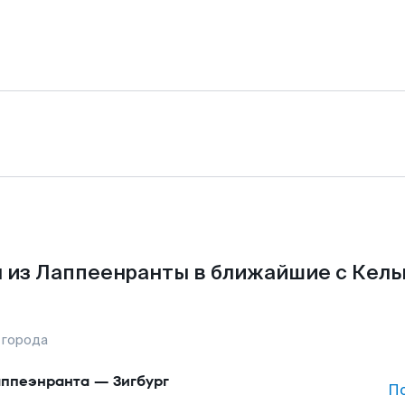
 из Лаппеенранты в ближайшие с Кель
 города
ппеэнранта
—
Зигбург
П