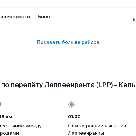
ппеэнранта
—
Бонн
П
Показать больше рейсов
по перелёту Лаппеенранта (LPP) - Кель
18 км
01:00
асстояние между
Самый ранний вылет из
ородами
Лаппеенранты