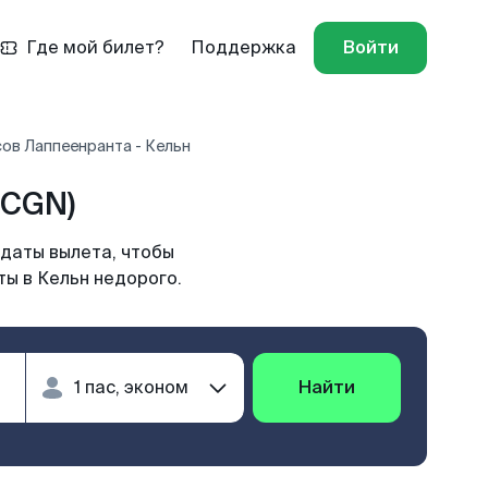
Где мой билет?
Поддержка
Войти
ов Лаппеенранта - Кельн
(CGN)
 даты вылета, чтобы
ы в Кельн недорого.
Найти