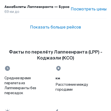
Авиабилеты
Лаппеэнранта
—
Бурса
Посмотреть цены
69
км до
Показать больше рейсов
Факты по перелёту Лаппеенранта (LPP) -
Коджаэли (KCO)
км
Среднее время
перелета из
Расстояние между
Лаппеенранты без
городами
пересадок