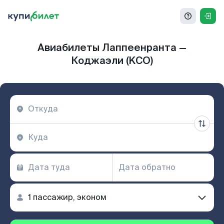
Авиабилеты Лаппеенранта —
Коджаэли (KCO)