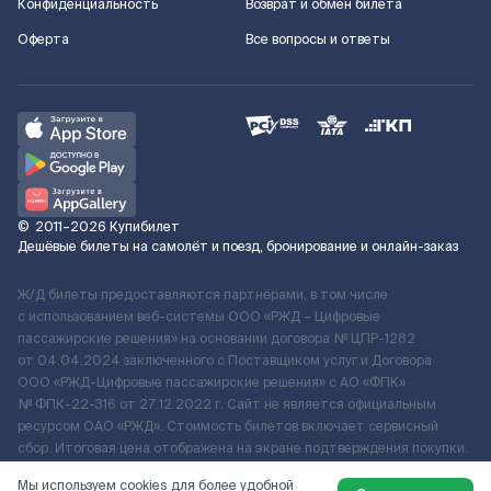
Конфиденциальность
Возврат и обмен билета
Оферта
Все вопросы и ответы
©
2011–2026
Купибилет
Дешёвые билеты на самолёт и поезд, бронирование и онлайн-заказ
Ж/Д билеты предоставляются партнёрами, в том числе
с использованием веб-системы ООО «РЖД – Цифровые
пассажирские решения» на основании договора № ЦПР-1282
от 04.04.2024 заключенного с Поставщиком услуг и Договора
ООО «РЖД-Цифровые пассажирские решения» c АО «ФПК»
№ ФПК-22-316 от 27.12.2022 г. Сайт не является официальным
ресурсом ОАО «РЖД». Стоимость билетов включает сервисный
сбор. Итоговая цена отображена на экране подтверждения покупки.
По вопросам рассмотрения обращений, жалоб, претензий граждан
Мы используем cookies для более удобной