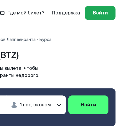
Где мой билет?
Поддержка
Войти
ов Лаппеенранта - Бурса
(BTZ)
ы вылета, чтобы
нранты недорого.
Найти