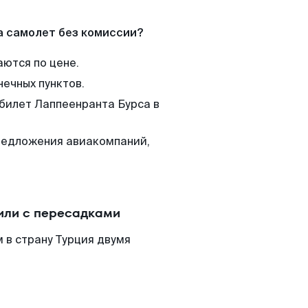
а самолет без комиссии?
аются по цене.
нечных пунктов.
 билет Лаппеенранта Бурса в
редложения авиакомпаний,
или с пересадками
 в страну Турция двумя