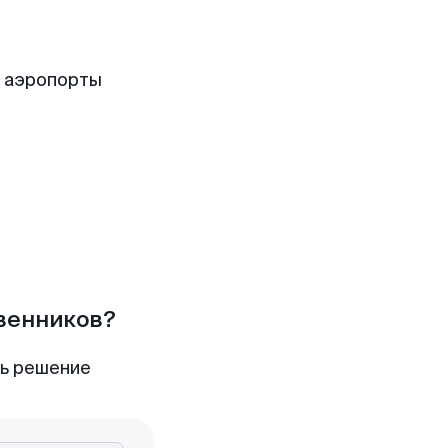
е аэропорты
твенников?
ть решение