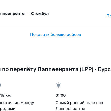
ппеэнранта
—
Стамбул
П
Показать больше рейсов
по перелёту Лаппеенранта (LPP) - Бурс
15 км
01:00
асстояние между
Самый ранний вылет из
ородами
Лаппеенранты