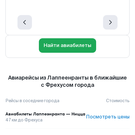
Найти авиабилеты
Авиарейсы из Лаппеенранты в ближайшие
с Фрехусом города
Рейсы в соседние города
Стоимость
Авиабилеты
Лаппеэнранта
—
Ницца
Посмотреть цены
47
км до
Фрехуса