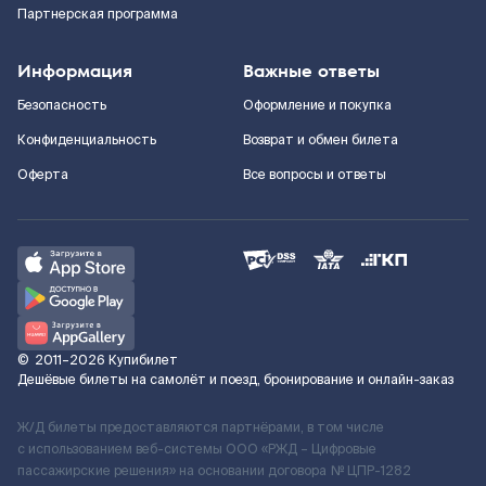
Партнерская программа
Информация
Важные ответы
Безопасность
Оформление и покупка
Конфиденциальность
Возврат и обмен билета
Оферта
Все вопросы и ответы
©
2011–2026
Купибилет
Дешёвые билеты на самолёт и поезд, бронирование и онлайн-заказ
Ж/Д билеты предоставляются партнёрами, в том числе
с использованием веб-системы ООО «РЖД – Цифровые
пассажирские решения» на основании договора № ЦПР-1282