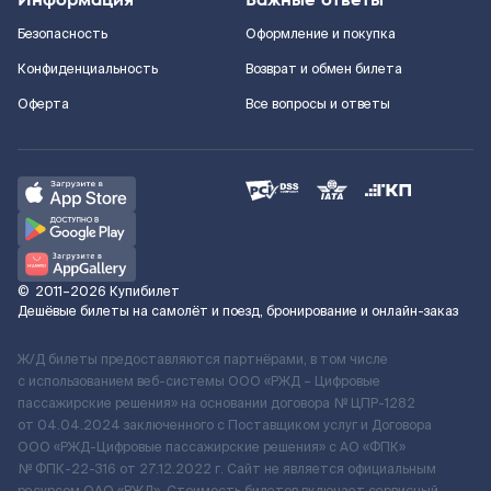
Безопасность
Оформление и покупка
Конфиденциальность
Возврат и обмен билета
Оферта
Все вопросы и ответы
©
2011–2026
Купибилет
Дешёвые билеты на самолёт и поезд, бронирование и онлайн-заказ
Ж/Д билеты предоставляются партнёрами, в том числе
с использованием веб-системы ООО «РЖД – Цифровые
пассажирские решения» на основании договора № ЦПР-1282
от 04.04.2024 заключенного с Поставщиком услуг и Договора
ООО «РЖД-Цифровые пассажирские решения» c АО «ФПК»
№ ФПК-22-316 от 27.12.2022 г. Сайт не является официальным