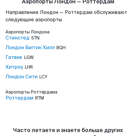
Аэропорты Лондон — Роттердам
Направление Лондон — Роттердам обслуживают
следующие аэропорты
Аэропорты
Лондона
Стенстед
STN
Лондон Биггин Хилл
BQH
Гатвик
LGW
Хитроу
LHR
Лондон Сити
LCY
Аэропорты
Роттердама
Роттердам
RTM
Часто летаете и знаете больше других