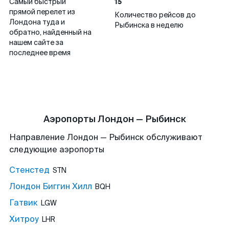
15
Самый быстрый
прямой перелет из
Количество рейсов до
Лондона туда и
Рыбинска в неделю
обратно, найденный на
нашем сайте за
последнее время
Аэропорты Лондон — Рыбинск
Направление Лондон — Рыбинск обслуживают
следующие аэропорты
Стенстед
STN
Лондон Биггин Хилл
BQH
Гатвик
LGW
Хитроу
LHR