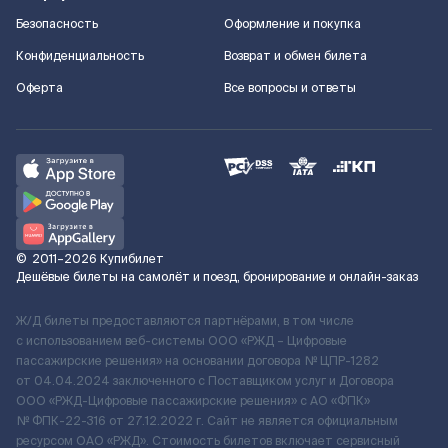
Безопасность
Оформление и покупка
Конфиденциальность
Возврат и обмен билета
Оферта
Все вопросы и ответы
©
2011–2026
Купибилет
Дешёвые билеты на самолёт и поезд, бронирование и онлайн-заказ
Ж/Д билеты предоставляются партнёрами, в том числе
с использованием веб-системы ООО «РЖД – Цифровые
пассажирские решения» на основании договора № ЦПР-1282
от 04.04.2024 заключенного с Поставщиком услуг и Договора
ООО «РЖД-Цифровые пассажирские решения» c АО «ФПК»
№ ФПК-22-316 от 27.12.2022 г. Сайт не является официальным
ресурсом ОАО «РЖД». Стоимость билетов включает сервисный