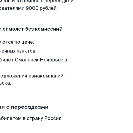
сов и 10 рейсов с пересадкой.
зователями 9000 рублей
а самолет без комиссии?
аются по цене.
нечных пунктов.
 билет Смоленск Ноябрьск в
редложения авиакомпаний,
ьска.
ли с пересадками
абилетом в страну Россия