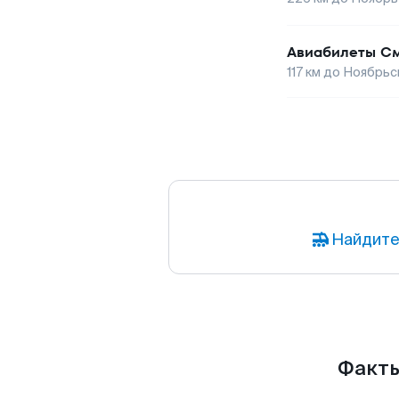
Авиабилеты
См
117
км до
Ноябрьс
Найдите
Факты