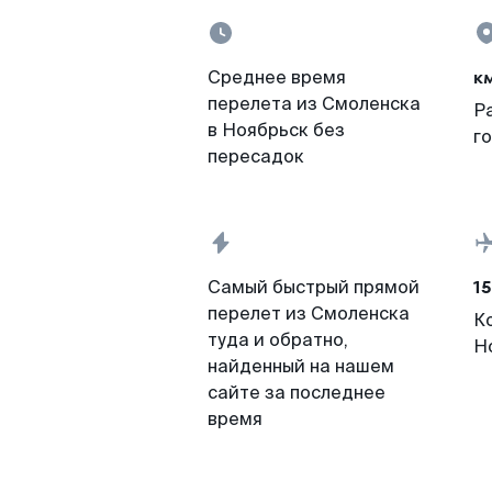
к
Среднее время
перелета из Смоленска
Р
в Ноябрьск без
г
пересадок
15
Самый быстрый прямой
перелет из Смоленска
К
туда и обратно,
Н
найденный на нашем
сайте за последнее
время