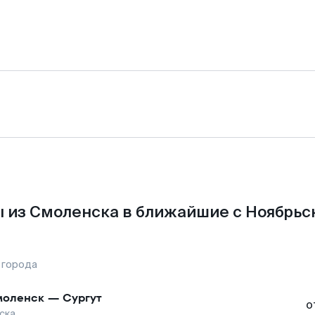
 из Смоленска в ближайшие с Ноябрьс
 города
оленск
—
Сургут
о
ска