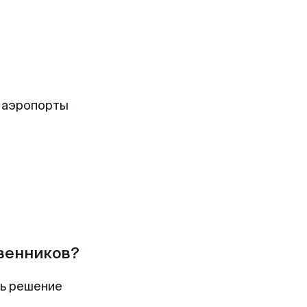
 аэропорты
твенников?
ть решение