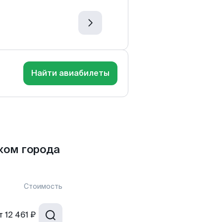
Найти авиабилеты
ком города
Стоимость
т
12 461 ₽