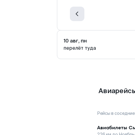
10 авг, пн
перелёт туда
Авиарейсы
Рейсы в соседние
Авиабилеты
См
226
км до
Ноябрь