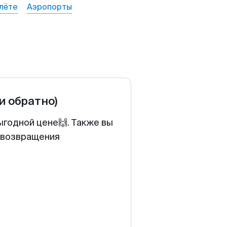
лёте
Аэропорты
 и обратно)
ыгодной цене🙌. Также вы
у возвращения