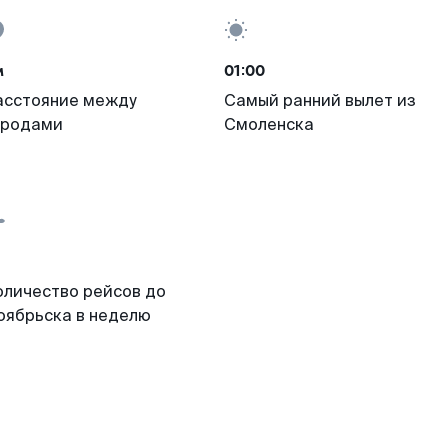
м
01:00
асстояние между
Самый ранний вылет из
ородами
Смоленска
оличество рейсов до
оябрьска в неделю