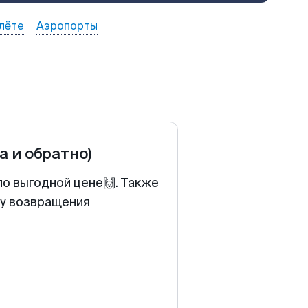
лёте
Аэропорты
а и обратно)
по выгодной цене🙌. Также
ту возвращения