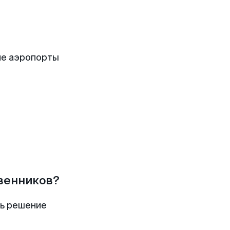
ие аэропорты
твенников?
ть решение