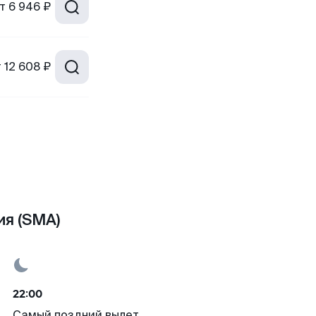
т
6 946 ₽
т
12 608 ₽
ия (SMA)
22:00
Самый поздний вылет