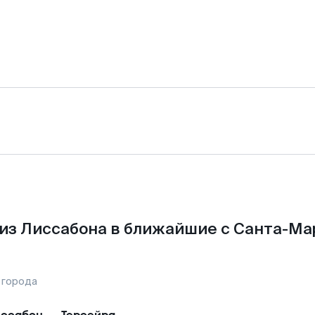
из Лиссабона в ближайшие с Санта-Ма
 города
ссабон
—
Терсейра