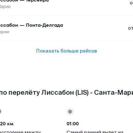
о
Марии
ссабон
—
Понта-Делгада
о
арии
Показать больше рейсов
о перелёту Лиссабон (LIS) - Санта-Мар
420 км
01:00
асстояние между
Самый ранний вылет из