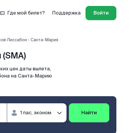
Где мой билет?
Поддержка
Войти
сов Лиссабон - Санта-Мария
 (SMA)
ких цен даты вылета,
абона на Санта-Марию
Найти