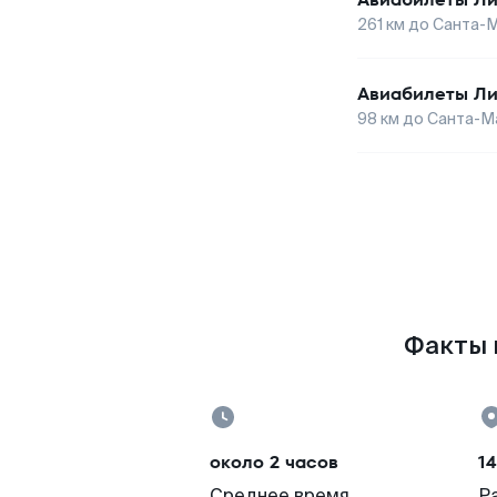
261
км до
Санта-
Авиабилеты
Ли
98
км до
Санта-М
Факты п
около 2 часов
1
Среднее время
Р