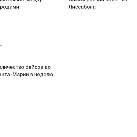
ородами
Лиссабона
оличество рейсов до
анта-Марии в неделю