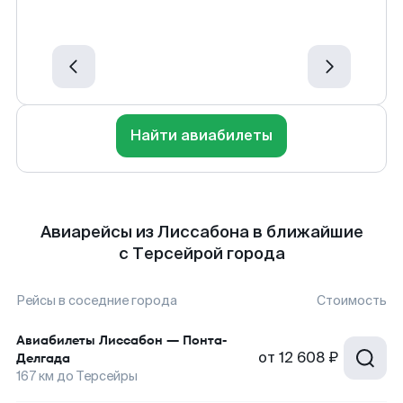
Найти авиабилеты
Авиарейсы из Лиссабона в ближайшие
с Терсейрой города
Рейсы в соседние города
Стоимость
Авиабилеты
Лиссабон
—
Понта-
от
12 608 ₽
Делгада
167
км до
Терсейры