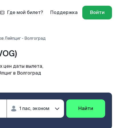
Где мой билет?
Поддержка
Войти
в Лейпциг - Волгоград
VOG)
х цен даты вылета,
йпциг в Волгоград
Найти