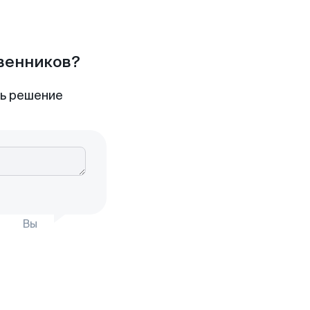
твенников?
ть решение
Вы