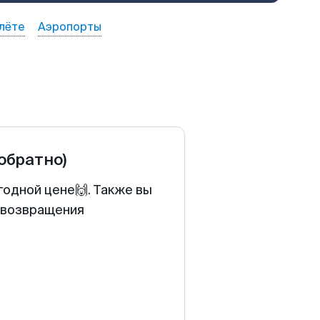
лёте
Аэропорты
 обратно)
годной цене🙌. Также вы
у возвращения