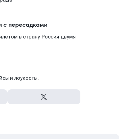
и с пересадками
илетом в страну Россия двумя
йсы и лоукосты.