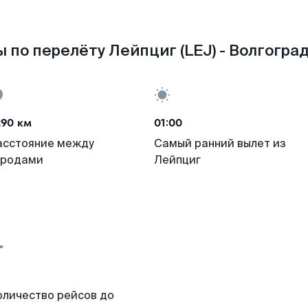
 по перелёту Лейпциг (LEJ) - Волгоград
290 км
01:00
асстояние между
Самый ранний вылет из
ородами
Лейпциг
оличество рейсов до