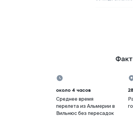
Факты
около 4 часов
2
Среднее время
Р
перелета из Альмерии в
г
Вильнюс без пересадок