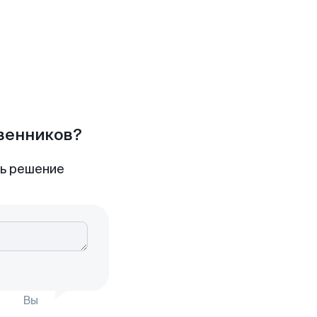
твенников?
ть решение
Вы