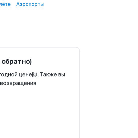
лёте
Аэропорты
и обратно)
годной цене🙌. Также вы
у возвращения