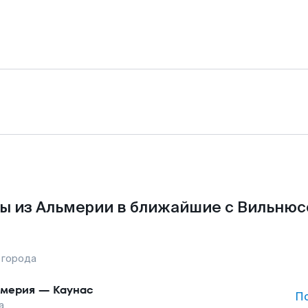
ы из Альмерии в ближайшие с Вильнюс
 города
мерия
—
Каунас
П
а