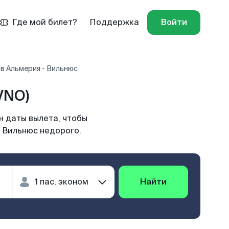
Где мой билет?
Поддержка
Войти
в Альмерия - Вильнюс
VNO)
н даты вылета, чтобы
в Вильнюс недорого.
Найти