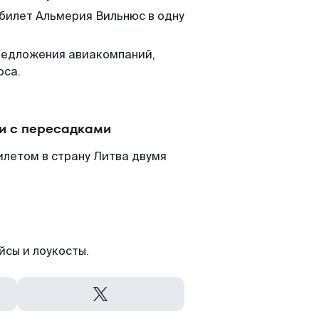
 билет Альмерия Вильнюс в одну
редложения авиакомпаний,
юса.
и с пересадками
илетом в страну Литва двумя
йсы и лоукосты.