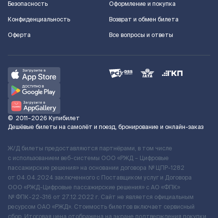
Безопасность
Оформление и покупка
Конфиденциальность
Возврат и обмен билета
Оферта
Все вопросы и ответы
©
2011–2026
Купибилет
Дешёвые билеты на самолёт и поезд, бронирование и онлайн-заказ
Ж/Д билеты предоставляются партнёрами, в том числе
с использованием веб-системы ООО «РЖД – Цифровые
пассажирские решения» на основании договора № ЦПР-1282
от 04.04.2024 заключенного с Поставщиком услуг и Договора
ООО «РЖД-Цифровые пассажирские решения» c АО «ФПК»
№ ФПК-22-316 от 27.12.2022 г. Сайт не является официальным
ресурсом ОАО «РЖД». Стоимость билетов включает сервисный
сбор. Итоговая цена отображена на экране подтверждения покупки.