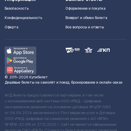
Безопасность
Оформление и покупка
Конфиденциальность
Возврат и обмен билета
Оферта
Все вопросы и ответы
©
2011–2026
Купибилет
Дешёвые билеты на самолёт и поезд, бронирование и онлайн-заказ
Ж/Д билеты предоставляются партнёрами, в том числе
с использованием веб-системы ООО «РЖД – Цифровые
пассажирские решения» на основании договора № ЦПР-1282
от 04.04.2024 заключенного с Поставщиком услуг и Договора
ООО «РЖД-Цифровые пассажирские решения» c АО «ФПК»
№ ФПК-22-316 от 27.12.2022 г. Сайт не является официальным
ресурсом ОАО «РЖД». Стоимость билетов включает сервисный