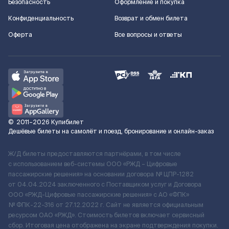
Безопасность
Оформление и покупка
Конфиденциальность
Возврат и обмен билета
Оферта
Все вопросы и ответы
©
2011–2026
Купибилет
Дешёвые билеты на самолёт и поезд, бронирование и онлайн-заказ
Ж/Д билеты предоставляются партнёрами, в том числе
с использованием веб-системы ООО «РЖД – Цифровые
пассажирские решения» на основании договора № ЦПР-1282
от 04.04.2024 заключенного с Поставщиком услуг и Договора
ООО «РЖД-Цифровые пассажирские решения» c АО «ФПК»
№ ФПК-22-316 от 27.12.2022 г. Сайт не является официальным
ресурсом ОАО «РЖД». Стоимость билетов включает сервисный
сбор. Итоговая цена отображена на экране подтверждения покупки.