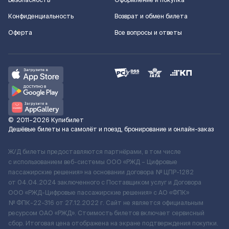
Безопасность
Оформление и покупка
Конфиденциальность
Возврат и обмен билета
Оферта
Все вопросы и ответы
©
2011–2026
Купибилет
Дешёвые билеты на самолёт и поезд, бронирование и онлайн-заказ
Ж/Д билеты предоставляются партнёрами, в том числе
с использованием веб-системы ООО «РЖД – Цифровые
пассажирские решения» на основании договора № ЦПР-1282
от 04.04.2024 заключенного с Поставщиком услуг и Договора
ООО «РЖД-Цифровые пассажирские решения» c АО «ФПК»
№ ФПК-22-316 от 27.12.2022 г. Сайт не является официальным
ресурсом ОАО «РЖД». Стоимость билетов включает сервисный
сбор. Итоговая цена отображена на экране подтверждения покупки.