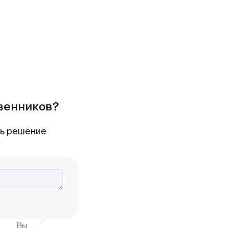
твенников?
ть решение
Вы