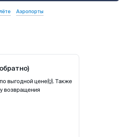
лёте
Аэропорты
 обратно)
по выгодной цене🙌. Также
ту возвращения