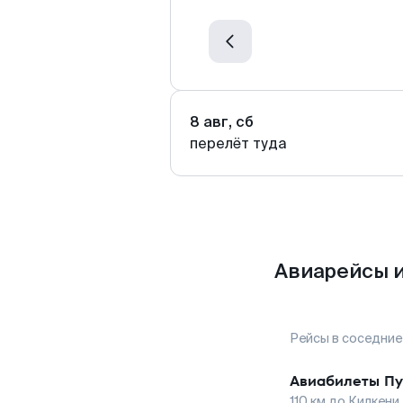
8 авг, сб
перелёт туда
Авиарейсы и
Рейсы в соседние
Авиабилеты
Пу
110
км до
Килкени