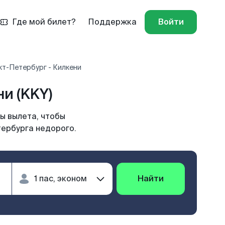
Где мой билет?
Поддержка
Войти
кт-Петербург - Килкени
и (KKY)
ы вылета, чтобы
тербурга недорого.
Найти