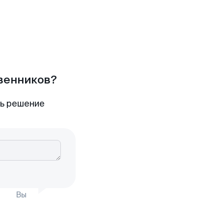
твенников?
ть решение
Вы