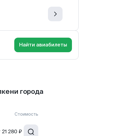
Найти авиабилеты
лкени города
Стоимость
т
21 280 ₽