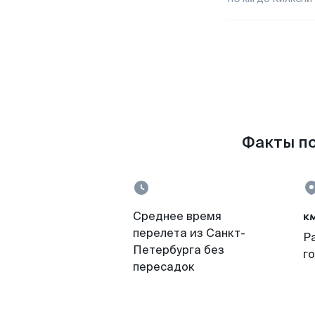
Факты по
к
Среднее время
перелета из Санкт-
Р
Петербурга без
г
пересадок