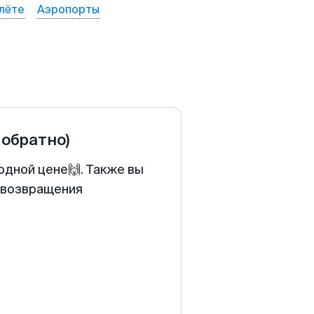
лёте
Аэропорты
 обратно)
одной цене🙌. Также вы
у возвращения